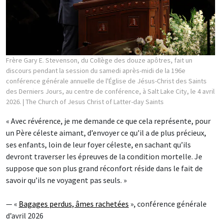
Frère Gary E. Stevenson, du Collège des douze apôtres, fait un
discours pendant la session du samedi après-midi de la 196e
conférence générale annuelle de l'Église de Jésus-Christ des Saints
des Derniers Jours, au centre de conférence, à Salt Lake City, le 4 avril
2026.
| The Church of Jesus Christ of Latter-day Saints
« Avec révérence, je me demande ce que cela représente, pour
un Père céleste aimant, d’envoyer ce qu’il a de plus précieux,
ses enfants, loin de leur foyer céleste, en sachant qu’ils
devront traverser les épreuves de la condition mortelle. Je
suppose que son plus grand réconfort réside dans le fait de
savoir qu’ils ne voyagent pas seuls. »
— «
Bagages perdus, âmes rachetées
», conférence générale
d’avril 2026