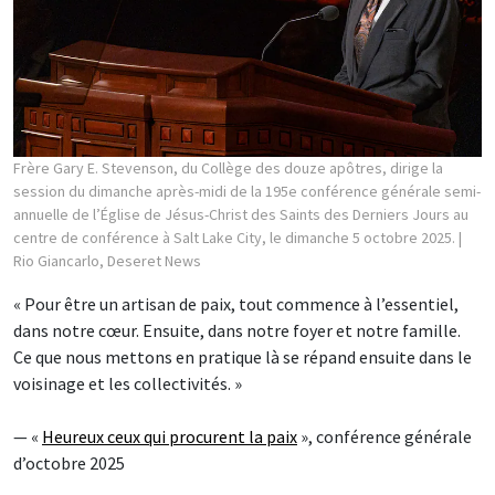
Frère Gary E. Stevenson, du Collège des douze apôtres, dirige la
session du dimanche après-midi de la 195e conférence générale semi-
annuelle de l’Église de Jésus-Christ des Saints des Derniers Jours au
centre de conférence à Salt Lake City, le dimanche 5 octobre 2025.
|
Rio Giancarlo, Deseret News
« Pour être un artisan de paix, tout commence à l’essentiel,
dans notre cœur. Ensuite, dans notre foyer et notre famille.
Ce que nous mettons en pratique là se répand ensuite dans le
voisinage et les collectivités. »
— «
Heureux ceux qui procurent la paix
», conférence générale
d’octobre 2025