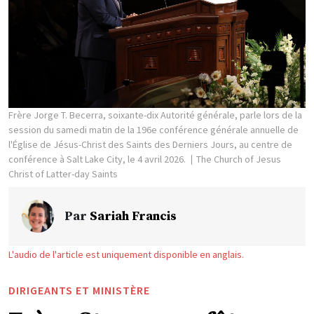
Frère Jorge T. Becerra, soixante-dix Autorité générale, parle lors de la
session du samedi matin de la 196e conférence générale annuelle de
l'Église de Jésus-Christ des Saints des Derniers Jours, au centre de
conférence à Salt Lake City, le 4 avril 2026.
The Church of Jesus
Christ of Latter-day Saints
Par
Sariah Francis
L'audio de l'article est uniquement disponible en anglais.
DIRIGEANTS ET MINISTÈRE