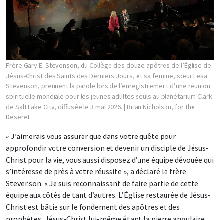
Frère Gary E. Stevenson, du Collège des douze apôtres de l’Église de
Jésus-Christ des Saints des Derniers Jours, et sa femme, sœur Lesa
Stevenson, prennent la parole lors de l’enregistrement d’une réunion
spirituelle mondiale pour les jeunes adultes seuls au planétarium Clark
de Salt Lake City, diffusée le 3 mai 2026.
| Brian Nicholson, for the
Deseret
« J’aimerais vous assurer que dans votre quête pour
approfondir votre conversion et devenir un disciple de Jésus-
Christ pour la vie, vous aussi disposez d’une équipe dévouée qui
s’intéresse de près à votre réussite », a déclaré le frère
Stevenson. « Je suis reconnaissant de faire partie de cette
équipe aux côtés de tant d’autres. L’Église restaurée de Jésus-
Christ est bâtie sur le fondement des apôtres et des
prophètes, Jésus-Christ lui-même étant la pierre angulaire.