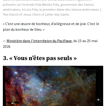
présents sur l’estrade Pula Nikolao Pula, gouverneur des Samoa
américaines, et Lois Pula, la première dame des Samoa américaines.
|
The Church of Jesus Christ of Latter-day Saints
« C’est une œuvre de bonheur, d’allégresse et de joie. C’est le
plan du bonheur de Dieu. »
—
Ministère dans l’interrégion du Pacifique
, du 15 au 25 mai
2026
3. « Vous n’êtes pas seuls »