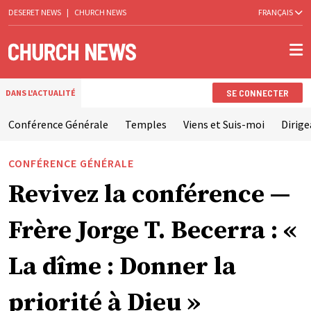
DESERET NEWS
|
CHURCH NEWS
FRANÇAIS
SE CONNECTER
DANS L'ACTUALITÉ
Conférence Générale
Temples
Viens et Suis-moi
Dirige
CONFÉRENCE GÉNÉRALE
Revivez la conférence —
Frère Jorge T. Becerra : «
La dîme : Donner la
priorité à Dieu »