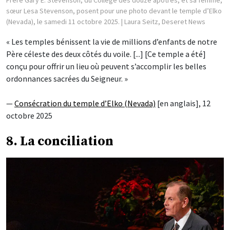
Frère Gary E. Stevenson, du Collège des douze apôtres, et sa femme,
sœur Lesa Stevenson, posent pour une photo devant le temple d’Elko
(Nevada), le samedi 11 octobre 2025.
| Laura Seitz, Deseret News
« Les temples bénissent la vie de millions d’enfants de notre
Père céleste des deux côtés du voile. [...] [Ce temple a été]
conçu pour offrir un lieu où peuvent s’accomplir les belles
ordonnances sacrées du Seigneur. »
—
Consécration du temple d’Elko (Nevada)
[en anglais], 12
octobre 2025
8. La conciliation