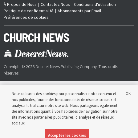
À Propos de Nous
Contactez Nous
Conditions d'utilisation
Politique de confidentialité
Abonnements par Email
Préférences de cookies
Copyright © 2026 Deseret News Publishing Company. Tous droits
réservés.
Nous utilisons des cookies pour personnaliser notre contenu et
nos publicités, fournir des fonctionnalités de réseaux sociaux et
Church News est une publication officielle de l’Église de
analyser le trafic sur notre site web. Nous partageons également
Jésus-Christ des Saints des Derniers Jours. Publié
des informations quant à vos habitudes de navigation sur notre
conjointement par Deseret News et l’Église de Jésus-
Christ des Saints des Derniers Jours, son contenu
site avec nos partenaires publicitaires, d'analyse et de réseaux
soutient les doctrines, les principes et les pratiques de
sociaux.
l’Église
Accepter les cookies