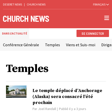
DESERET NEWS
|
CHURCH NEWS
FRANÇAIS
SE CONNECTER
DANS L'ACTUALITÉ
Conférence Générale
Temples
Viens et Suis-moi
Dirige
Temples
Le temple déplacé d’Anchorage
(Alaska) sera consacré l’été
prochain
Par
Joel Randall
Publié il y a 3 jours