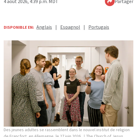
4 août 2026, 4:39 p.m. MDT
Partager
Anglais
|
Espagnol
|
Portugais
DISPONIBLE EN:
Des jeunes adultes se rassemblent dans le nouvel institut de religion
de Francfort, en Allemagne, le 27 juin 2026.
The Church of Jesus