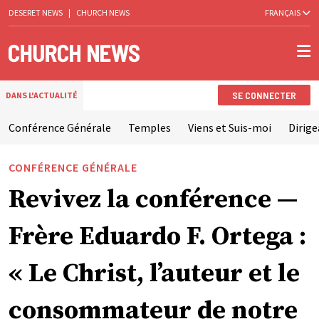
DESERET NEWS
|
CHURCH NEWS
FRANÇAIS
SE CONNECTER
DANS L'ACTUALITÉ
Conférence Générale
Temples
Viens et Suis-moi
Dirige
CONFÉRENCE GÉNÉRALE
Revivez la conférence —
Frère Eduardo F. Ortega :
« Le Christ, l’auteur et le
consommateur de notre