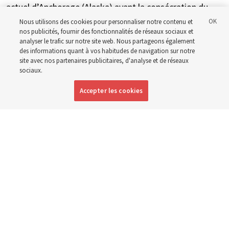
actuel d’Anchorage (Alaska) avant la consécration du
nouvel édifice à l’été 2027
Nous utilisons des cookies pour personnaliser notre contenu et
nos publicités, fournir des fonctionnalités de réseaux sociaux et
analyser le trafic sur notre site web. Nous partageons également
4 août 2026, 1:17 p.m. MDT
Partager
des informations quant à vos habitudes de navigation sur notre
site avec nos partenaires publicitaires, d'analyse et de réseaux
sociaux.
Accepter les cookies
Anglais
|
Espagnol
|
Portugais
DISPONIBLE EN: