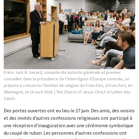
Frère Jack N. Gerard, soixante-dix Autorité générale et premier
conseiller dans la présidence de l’interrégion d’Europe centrale, se
prépare à consacrer l’Institut de religion de Francfort, à Francfort, en
Allemagne, le 18 avril 2026.
| The Church of Jesus Christ of Latter-day
Saints
Des portes ouvertes ont eu lieu le 27 juin. Des amis, des voisins
et des invités d’autres confessions religieuses ont participé à
une réception d’inauguration avec une cérémonie symbolique
du coupé de ruban. Les personnes d’autres confessions ont