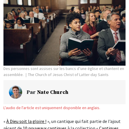
Des personnes sont assises sur les bancs d’une église et chantent en
assemblée.
The Church of Jesus Christ of Latter-day Saints
Par
Nate Church
L'audio de l'article est uniquement disponible en anglais.
«
À Dieu soit la gloire !
», un cantique qui fait partie de l’ajout
récent de
10 nouveaux cantiques
à la collection «
Cantiques