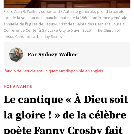
Frère Alan R. Walker, soixante-dix Autorité générale, prend la parole
lors de la session du dimanche matin de la 196e conférence générale
annuelle de l'Église de Jésus-Christ des Saints des Derniers Jours au
Conference Center à Salt Lake City le 5 avril 2026.
The Church of
Jesus Christ of Latter-day Saints
Par
Sydney Walker
L'audio de l'article est uniquement disponible en anglais.
FOI VIVANTE
Le cantique « À Dieu soit
la gloire ! » de la célèbre
poète Fanny Crosby fait