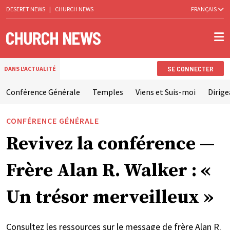
DESERET NEWS
|
CHURCH NEWS
FRANÇAIS
SE CONNECTER
DANS L'ACTUALITÉ
Conférence Générale
Temples
Viens et Suis-moi
Dirige
CONFÉRENCE GÉNÉRALE
Revivez la conférence —
Frère Alan R. Walker : «
Un trésor merveilleux »
Consultez les ressources sur le message de frère Alan R.