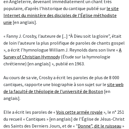
en Angleterre, devenant immédiatement un chant très
populaire, d’après l’historique du cantique publié sur
le site
Internet du ministère des disciples de l’Église méthodiste
unie
[en anglais].
« Fanny J. Crosby, l’auteure de [...] “À Dieu soit la gloire”, était
de loin l’auteure la plus prolifique de paroles de chants gospel
», a écrit l’hymnologue William J. Reynolds dans son livre «
A
Survey of Christian Hymnody
(Étude sur la hymnologie
chrétienne) [en anglais] », publié en 1963.
Au cours de sa vie, Crosby a écrit les paroles de plus de 8 000
cantiques, rapporte une biographie à son sujet sur le
site web
de la faculté de théologie de l’université de Boston
[en
anglais].
Elle a écrit les paroles de «
Vois cette armée royale
», le n° 251
du recueil « Cantiques » [en anglais] de l’Église de Jésus-Christ
des Saints des Derniers Jours, et de « "
Donne”, dit le ruisseau
»