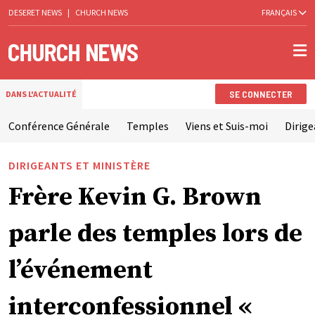
DESERET NEWS
|
CHURCH NEWS
FRANÇAIS
SE CONNECTER
DANS L'ACTUALITÉ
Conférence Générale
Temples
Viens et Suis-moi
Dirige
DIRIGEANTS ET MINISTÈRE
Frère Kevin G. Brown
parle des temples lors de
l’événement
interconfessionnel «