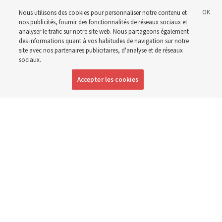
Nous utilisons des cookies pour personnaliser notre contenu et
nos publicités, fournir des fonctionnalités de réseaux sociaux et
Anglais
|
Espagnol
|
Portugais
DISPONIBLE EN:
analyser le trafic sur notre site web. Nous partageons également
des informations quant à vos habitudes de navigation sur notre
site avec nos partenaires publicitaires, d'analyse et de réseaux
sociaux.
Accepter les cookies
« En un temps comme celui-ci », par Elspeth Young, représente Esther