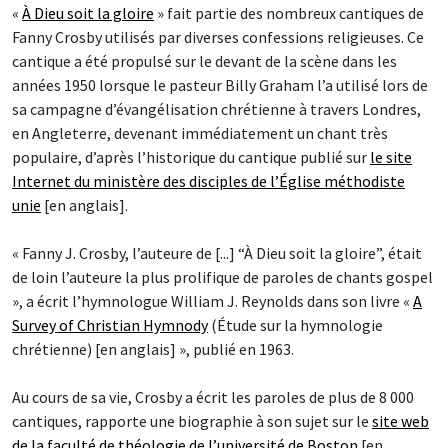
«
À Dieu soit la gloire
» fait partie des nombreux cantiques de
Fanny Crosby utilisés par diverses confessions religieuses. Ce
cantique a été propulsé sur le devant de la scène dans les
années 1950 lorsque le pasteur Billy Graham l’a utilisé lors de
sa campagne d’évangélisation chrétienne à travers Londres,
en Angleterre, devenant immédiatement un chant très
populaire, d’après l’historique du cantique publié sur
le site
Internet du ministère des disciples de l’Église méthodiste
unie
[en anglais].
« Fanny J. Crosby, l’auteure de [...] “À Dieu soit la gloire”, était
de loin l’auteure la plus prolifique de paroles de chants gospel
», a écrit l’hymnologue William J. Reynolds dans son livre «
A
Survey of Christian Hymnody
(Étude sur la hymnologie
chrétienne) [en anglais] », publié en 1963.
Au cours de sa vie, Crosby a écrit les paroles de plus de 8 000
cantiques, rapporte une biographie à son sujet sur le
site web
de la faculté de théologie de l’université de Boston
[en