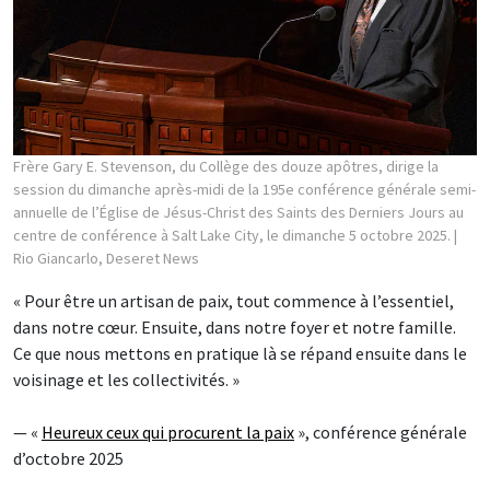
Frère Gary E. Stevenson, du Collège des douze apôtres, dirige la
session du dimanche après-midi de la 195e conférence générale semi-
annuelle de l’Église de Jésus-Christ des Saints des Derniers Jours au
centre de conférence à Salt Lake City, le dimanche 5 octobre 2025.
|
Rio Giancarlo, Deseret News
« Pour être un artisan de paix, tout commence à l’essentiel,
dans notre cœur. Ensuite, dans notre foyer et notre famille.
Ce que nous mettons en pratique là se répand ensuite dans le
voisinage et les collectivités. »
— «
Heureux ceux qui procurent la paix
», conférence générale
d’octobre 2025