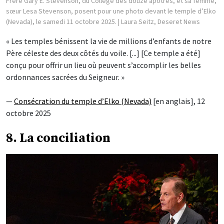
Frère Gary E. Stevenson, du Collège des douze apôtres, et sa femme,
sœur Lesa Stevenson, posent pour une photo devant le temple d’Elko
(Nevada), le samedi 11 octobre 2025.
| Laura Seitz, Deseret News
« Les temples bénissent la vie de millions d’enfants de notre
Père céleste des deux côtés du voile. [...] [Ce temple a été]
conçu pour offrir un lieu où peuvent s’accomplir les belles
ordonnances sacrées du Seigneur. »
—
Consécration du temple d’Elko (Nevada)
[en anglais], 12
octobre 2025
8. La conciliation