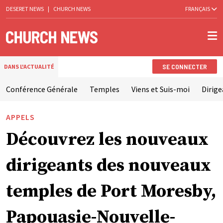
DESERET NEWS
|
CHURCH NEWS
FRANÇAIS
SE CONNECTER
DANS L'ACTUALITÉ
Conférence Générale
Temples
Viens et Suis-moi
Dirige
APPELS
Découvrez les nouveaux
dirigeants des nouveaux
temples de Port Moresby,
Papouasie-Nouvelle-