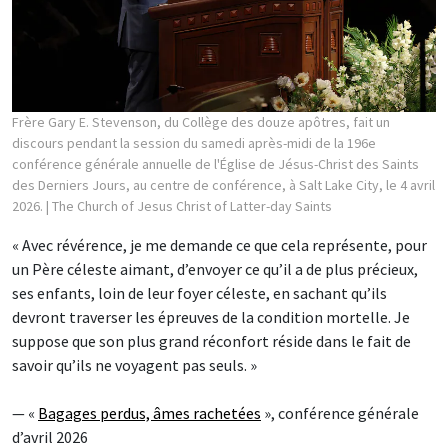
Frère Gary E. Stevenson, du Collège des douze apôtres, fait un
discours pendant la session du samedi après-midi de la 196e
conférence générale annuelle de l'Église de Jésus-Christ des Saints
des Derniers Jours, au centre de conférence, à Salt Lake City, le 4 avril
2026.
| The Church of Jesus Christ of Latter-day Saints
« Avec révérence, je me demande ce que cela représente, pour
un Père céleste aimant, d’envoyer ce qu’il a de plus précieux,
ses enfants, loin de leur foyer céleste, en sachant qu’ils
devront traverser les épreuves de la condition mortelle. Je
suppose que son plus grand réconfort réside dans le fait de
savoir qu’ils ne voyagent pas seuls. »
— «
Bagages perdus, âmes rachetées
», conférence générale
d’avril 2026