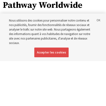
Pathway Worldwide
« Si l’évêque peut le faire, je peux le faire aussi »
Nous utilisons des cookies pour personnaliser notre contenu et
nos publicités, fournir des fonctionnalités de réseaux sociaux et
analyser le trafic sur notre site web. Nous partageons également
5 août 2026, 1:13 p.m. MDT
Partager
des informations quant à vos habitudes de navigation sur notre
site avec nos partenaires publicitaires, d'analyse et de réseaux
sociaux.
Anglais
|
Espagnol
|
Portugais
DISPONIBLE EN:
Accepter les cookies