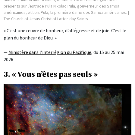
présents sur l’estrade Pula Nikolao Pula, gouverneur des Samoa
américaines, et Lois Pula, la première dame des Samoa américaines.
|
The Church of Jesus Christ of Latter-day Saints
« C’est une œuvre de bonheur, d’allégresse et de joie. C’est le
plan du bonheur de Dieu. »
—
Ministère dans l’interrégion du Pacifique
, du 15 au 25 mai
2026
3. « Vous n’êtes pas seuls »