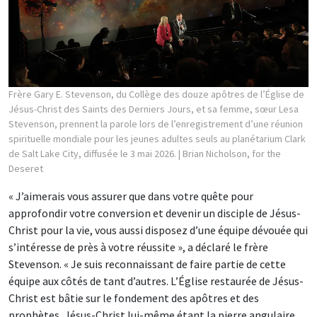
Frère Gary E. Stevenson, du Collège des douze apôtres de l’Église de
Jésus-Christ des Saints des Derniers Jours, et sa femme, sœur Lesa
Stevenson, prennent la parole lors de l’enregistrement d’une réunion
spirituelle mondiale pour les jeunes adultes seuls au planétarium Clark
de Salt Lake City, diffusée le 3 mai 2026.
| Brian Nicholson, for the
Deseret
« J’aimerais vous assurer que dans votre quête pour
approfondir votre conversion et devenir un disciple de Jésus-
Christ pour la vie, vous aussi disposez d’une équipe dévouée qui
s’intéresse de près à votre réussite », a déclaré le frère
Stevenson. « Je suis reconnaissant de faire partie de cette
équipe aux côtés de tant d’autres. L’Église restaurée de Jésus-
Christ est bâtie sur le fondement des apôtres et des
prophètes, Jésus-Christ lui-même étant la pierre angulaire.