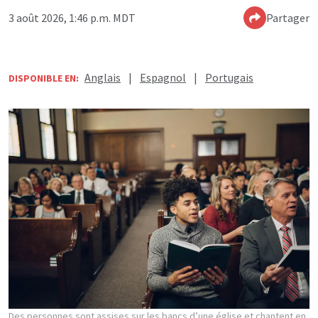
3 août 2026, 1:46 p.m. MDT
Partager
Anglais
|
Espagnol
|
Portugais
DISPONIBLE EN:
Des personnes sont assises sur les bancs d’une église et chantent en