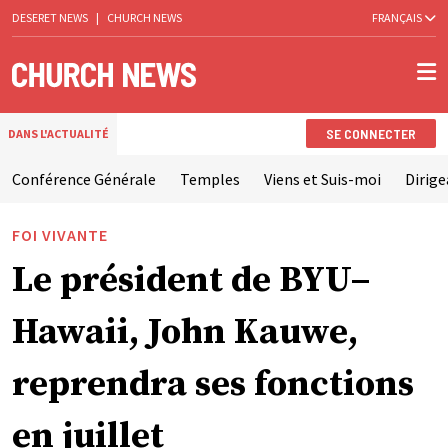
DESERET NEWS
|
CHURCH NEWS
FRANÇAIS
SE CONNECTER
DANS L'ACTUALITÉ
Conférence Générale
Temples
Viens et Suis-moi
Dirige
FOI VIVANTE
Le président de BYU–
Hawaii, John Kauwe,
reprendra ses fonctions
en juillet