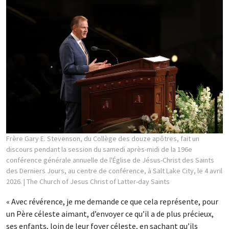
Frère Gary E. Stevenson, du Collège des douze apôtres, fait un
discours pendant la session du samedi après-midi de la 196e
conférence générale annuelle de l'Église de Jésus-Christ des Saints
des Derniers Jours, au centre de conférence, à Salt Lake City, le 4 avril
2026.
| The Church of Jesus Christ of Latter-day Saints
« Avec révérence, je me demande ce que cela représente, pour
un Père céleste aimant, d’envoyer ce qu’il a de plus précieux,
ses enfants, loin de leur foyer céleste, en sachant qu’ils