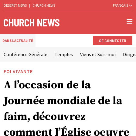
DESERET NEWS
|
CHURCH NEWS
FRANÇAIS
SE CONNECTER
DANS L'ACTUALITÉ
Conférence Générale
Temples
Viens et Suis-moi
Dirige
FOI VIVANTE
A l’occasion de la
Journée mondiale de la
faim, découvrez
comment l’Église oeuvre