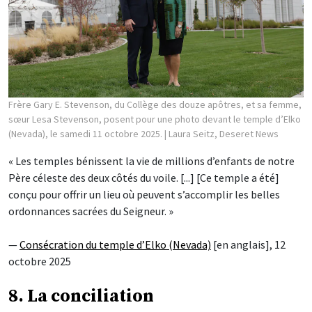
Frère Gary E. Stevenson, du Collège des douze apôtres, et sa femme,
sœur Lesa Stevenson, posent pour une photo devant le temple d’Elko
(Nevada), le samedi 11 octobre 2025.
| Laura Seitz, Deseret News
« Les temples bénissent la vie de millions d’enfants de notre
Père céleste des deux côtés du voile. [...] [Ce temple a été]
conçu pour offrir un lieu où peuvent s’accomplir les belles
ordonnances sacrées du Seigneur. »
—
Consécration du temple d’Elko (Nevada)
[en anglais], 12
octobre 2025
8. La conciliation