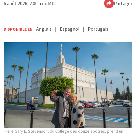
6 août 2026, 2:00 a.m. MDT
Partager
Anglais
|
Espagnol
|
Portugais
DISPONIBLE EN:
Frère Gary E. Stevenson, du Collège des douze apôtres, prend un