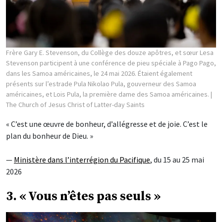
Frère Gary E. Stevenson, du Collège des douze apôtres, et sœur Lesa
Stevenson participent à une conférence de pieu spéciale à Pago Pago,
dans les Samoa américaines, le 24 mai 2026. Étaient également
présents sur l’estrade Pula Nikolao Pula, gouverneur des Samoa
américaines, et Lois Pula, la première dame des Samoa américaines.
|
The Church of Jesus Christ of Latter-day Saints
« C’est une œuvre de bonheur, d’allégresse et de joie. C’est le
plan du bonheur de Dieu. »
—
Ministère dans l’interrégion du Pacifique
, du 15 au 25 mai
2026
3. « Vous n’êtes pas seuls »