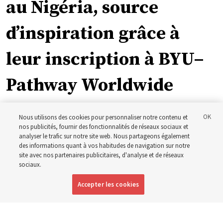
au Nigéria, source
d’inspiration grâce à
leur inscription à BYU–
Pathway Worldwide
« Si l’évêque peut le faire, je peux le faire aussi »
Nous utilisons des cookies pour personnaliser notre contenu et
nos publicités, fournir des fonctionnalités de réseaux sociaux et
analyser le trafic sur notre site web. Nous partageons également
5 août 2026, 1:13 p.m. MDT
Partager
des informations quant à vos habitudes de navigation sur notre
site avec nos partenaires publicitaires, d'analyse et de réseaux
sociaux.
Anglais
|
Espagnol
|
Portugais
DISPONIBLE EN:
Accepter les cookies