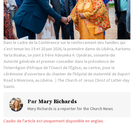
Dans le cadre de la Conférence sur le renforcement des familles qui
s'est tenue les 19 et 20 juin 2026, la première dame du Libéria, Kartumu
Yarta Boakai, se joint à frère Adeyinka A. Ojediran, soixante-dix
Autorité générale et premier conseiller dans la présidence de
l'interrégion d'Afrique de l'Ouest de l'Église, au centre, pour la
cérémonie d'ouverture du chantier de l'hôpital de maternité de Duport
Road à Monrovia, au Libéria.
The Church of Jesus Christ of Latter-day
Saints
Par
Mary Richards
Mary Richards is a reporter for the Church News
L'audio de l'article est uniquement disponible en anglais.