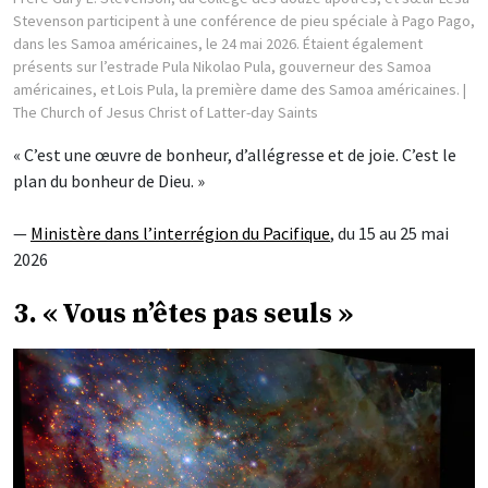
Stevenson participent à une conférence de pieu spéciale à Pago Pago,
dans les Samoa américaines, le 24 mai 2026. Étaient également
présents sur l’estrade Pula Nikolao Pula, gouverneur des Samoa
américaines, et Lois Pula, la première dame des Samoa américaines.
|
The Church of Jesus Christ of Latter-day Saints
« C’est une œuvre de bonheur, d’allégresse et de joie. C’est le
plan du bonheur de Dieu. »
—
Ministère dans l’interrégion du Pacifique
, du 15 au 25 mai
2026
3. « Vous n’êtes pas seuls »