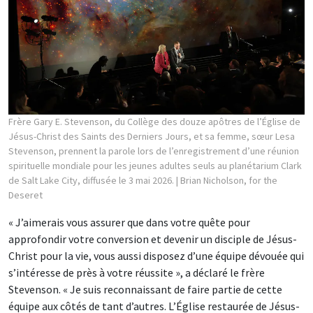
Frère Gary E. Stevenson, du Collège des douze apôtres de l’Église de
Jésus-Christ des Saints des Derniers Jours, et sa femme, sœur Lesa
Stevenson, prennent la parole lors de l’enregistrement d’une réunion
spirituelle mondiale pour les jeunes adultes seuls au planétarium Clark
de Salt Lake City, diffusée le 3 mai 2026.
| Brian Nicholson, for the
Deseret
« J’aimerais vous assurer que dans votre quête pour
approfondir votre conversion et devenir un disciple de Jésus-
Christ pour la vie, vous aussi disposez d’une équipe dévouée qui
s’intéresse de près à votre réussite », a déclaré le frère
Stevenson. « Je suis reconnaissant de faire partie de cette
équipe aux côtés de tant d’autres. L’Église restaurée de Jésus-