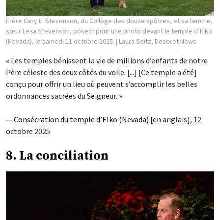
Frère Gary E. Stevenson, du Collège des douze apôtres, et sa femme,
sœur Lesa Stevenson, posent pour une photo devant le temple d’Elko
(Nevada), le samedi 11 octobre 2025.
| Laura Seitz, Deseret News
« Les temples bénissent la vie de millions d’enfants de notre
Père céleste des deux côtés du voile. [...] [Ce temple a été]
conçu pour offrir un lieu où peuvent s’accomplir les belles
ordonnances sacrées du Seigneur. »
—
Consécration du temple d’Elko (Nevada)
[en anglais], 12
octobre 2025
8. La conciliation