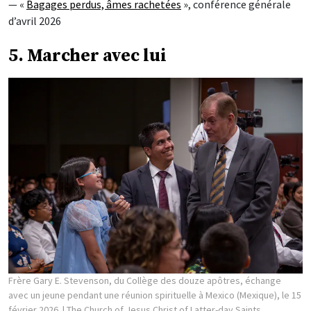
— «
Bagages perdus, âmes rachetées
», conférence générale
d’avril 2026
5. Marcher avec lui
Frère Gary E. Stevenson, du Collège des douze apôtres, échange
avec un jeune pendant une réunion spirituelle à Mexico (Mexique), le 15
février 2026.
| The Church of Jesus Christ of Latter-day Saints