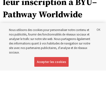
leur inscription à BYU–
Pathway Worldwide
« Si l’évêque peut le faire, je peux le faire aussi »
Nous utilisons des cookies pour personnaliser notre contenu et
nos publicités, fournir des fonctionnalités de réseaux sociaux et
analyser le trafic sur notre site web. Nous partageons également
5 août 2026, 1:13 p.m. MDT
Partager
des informations quant à vos habitudes de navigation sur notre
site avec nos partenaires publicitaires, d'analyse et de réseaux
sociaux.
Anglais
|
Espagnol
|
Portugais
DISPONIBLE EN:
Accepter les cookies