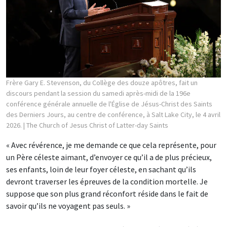
Frère Gary E. Stevenson, du Collège des douze apôtres, fait un
discours pendant la session du samedi après-midi de la 196e
conférence générale annuelle de l'Église de Jésus-Christ des Saints
des Derniers Jours, au centre de conférence, à Salt Lake City, le 4 avril
2026.
| The Church of Jesus Christ of Latter-day Saints
« Avec révérence, je me demande ce que cela représente, pour
un Père céleste aimant, d’envoyer ce qu’il a de plus précieux,
ses enfants, loin de leur foyer céleste, en sachant qu’ils
devront traverser les épreuves de la condition mortelle. Je
suppose que son plus grand réconfort réside dans le fait de
savoir qu’ils ne voyagent pas seuls. »