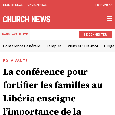
DESERET NEWS
|
CHURCH NEWS
FRANÇAIS
SE CONNECTER
DANS L'ACTUALITÉ
Conférence Générale
Temples
Viens et Suis-moi
Dirige
FOI VIVANTE
La conférence pour
fortifier les familles au
Libéria enseigne
l’importance de la