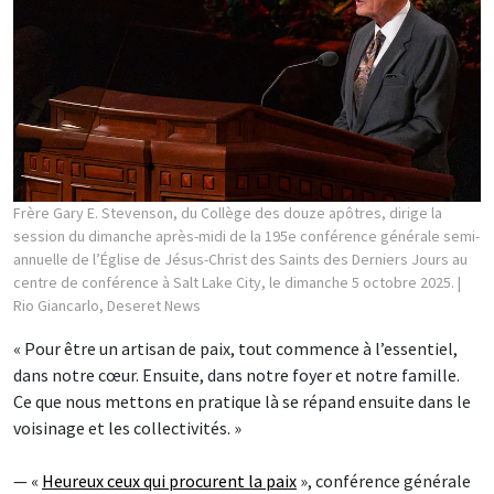
Frère Gary E. Stevenson, du Collège des douze apôtres, dirige la
session du dimanche après-midi de la 195e conférence générale semi-
annuelle de l’Église de Jésus-Christ des Saints des Derniers Jours au
centre de conférence à Salt Lake City, le dimanche 5 octobre 2025.
|
Rio Giancarlo, Deseret News
« Pour être un artisan de paix, tout commence à l’essentiel,
dans notre cœur. Ensuite, dans notre foyer et notre famille.
Ce que nous mettons en pratique là se répand ensuite dans le
voisinage et les collectivités. »
— «
Heureux ceux qui procurent la paix
», conférence générale