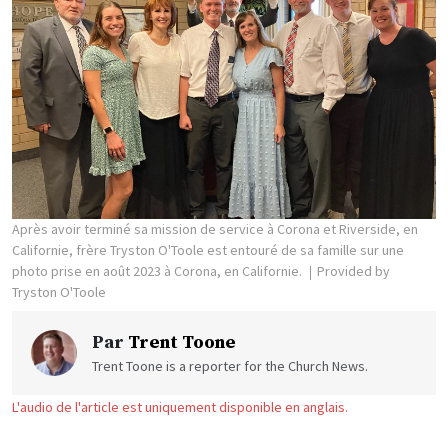
Après avoir terminé sa mission de service à Corona et Riverside, en
Californie, frère Tryston O'Toole est entouré de sa famille sur une
photo prise en août 2023 à Corona, en Californie.
Provided by
Tryston O'Toole
Par
Trent Toone
Trent Toone is a reporter for the Church News.
L'audio de l'article est uniquement disponible en anglais.