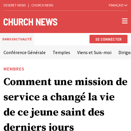
DESERET NEWS
|
CHURCH NEWS
FRANÇAIS
SE CONNECTER
DANS L'ACTUALITÉ
Conférence Générale
Temples
Viens et Suis-moi
Dirige
MEMBRES
Comment une mission de
service a changé la vie
de ce jeune saint des
derniers jours