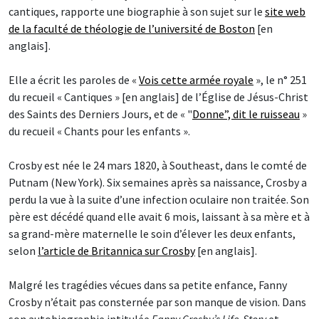
cantiques, rapporte une biographie à son sujet sur le
site web
de la faculté de théologie de l’université de Boston
[en
anglais].
Elle a écrit les paroles de «
Vois cette armée royale
», le n° 251
du recueil « Cantiques » [en anglais] de l’Église de Jésus-Christ
des Saints des Derniers Jours, et de « "
Donne”, dit le ruisseau
»
du recueil « Chants pour les enfants ».
Crosby est née le 24 mars 1820, à Southeast, dans le comté de
Putnam (New York). Six semaines après sa naissance, Crosby a
perdu la vue à la suite d’une infection oculaire non traitée. Son
père est décédé quand elle avait 6 mois, laissant à sa mère et à
sa grand-mère maternelle le soin d’élever les deux enfants,
selon
l’article de Britannica sur Crosby
[en anglais].
Malgré les tragédies vécues dans sa petite enfance, Fanny
Crosby n’était pas consternée par son manque de vision. Dans
son autobiographie intitulée
Fanny Crosby’s Life-Story
et