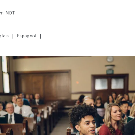
p.m. MDT
lais
|
Espagnol
|