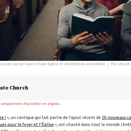
ssises sur les bancs d’une église et chantent en assemblée.
The Church 
ate Church
st uniquement disponible en anglais.
re !
», un cantique qui fait partie de l’ajout récent de
10 nouveaux c
es pour le foyer et l’Église
», est chanté dans tout le monde chrét