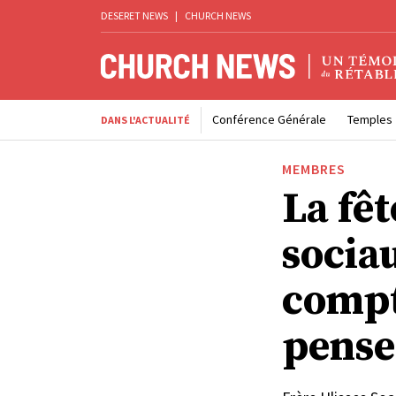
DESERET NEWS
|
CHURCH NEWS
Conférence Générale
Temples
DANS L'ACTUALITÉ
MEMBRES
La fêt
sociau
compt
pense