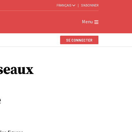
FRANÇAIS
|
S'ABONNER
Menu
SE CONNECTER
éseaux
e