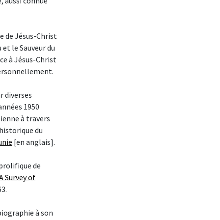
e, aussi connue
se de Jésus-Christ
u et le Sauveur du
ce à Jésus-Christ
 personnellement.
r diverses
 années 1950
tienne à travers
historique du
unie
[en anglais].
 prolifique de
A Survey of
63.
 biographie à son