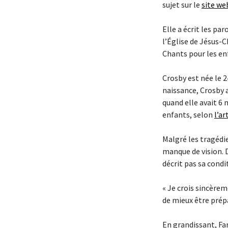
sujet sur le
site we
Elle a écrit les par
l’Église de Jésus-C
Chants pour les en
Crosby est née le 
naissance, Crosby a
quand elle avait 6 
enfants, selon
l’ar
Malgré les tragédi
manque de vision. 
décrit pas sa cond
« Je crois sincèrem
de mieux être prépa
En grandissant, Fa