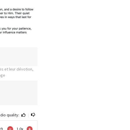
es et leur dévotion,
age
dio quality:
|
39
1.0
x