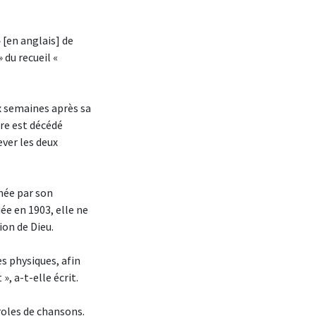
» [en anglais] de
» du recueil «
x semaines après sa
ère est décédé
ever les deux
née par son
ée en 1903, elle ne
on de Dieu.
es physiques, afin
», a-t-elle écrit.
roles de chansons.