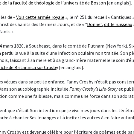
b de la faculté de théologie de l’université de Boston
[en anglais].
oles de «
Vois cette armée royale
», le n° 251 du recueil « Cantiques 
hrist des Saints des Derniers Jours, et de « "
Donne”, dit le ruisseau
fants ».
24 mars 1820, à Southeast, dans le comté de Putnam (New York). Si
 perdu la vue à la suite d’une infection oculaire non traitée. Son p
mois, laissant à sa mère et à sa grand-mère maternelle le soin d’él
ticle de Britannica sur Crosby
[en anglais].
es vécues dans sa petite enfance, Fanny Crosby n’était pas conster
Dans son autobiographie intitulée
Fanny Crosby’s Life-Story
et publi
ition comme une faiblesse, mais comme une force dans son adorati
ent que c’était Son intention que je vive mes jours dans les ténèbr
rée à chanter Ses louanges et à inciter les autres à en faire autant 
nny Crosby est devenue célèbre pour l’écriture de poèmes et de pa