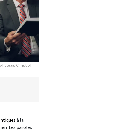
of Jesus Christ of
antiques
à la
ien. Les paroles