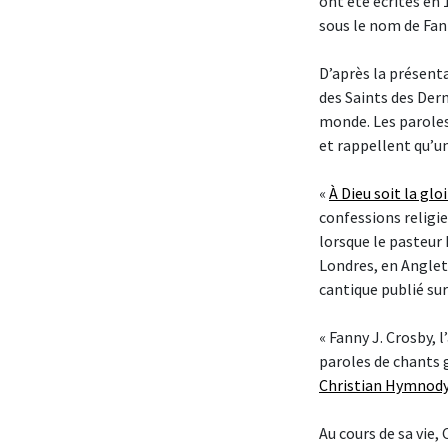
ont été écrites en
sous le nom de Fan
D’après la présent
des Saints des Dern
monde. Les paroles
et rappellent qu’u
«
À Dieu soit la glo
confessions religie
lorsque le pasteur 
Londres, en Anglet
cantique publié su
« Fanny J. Crosby, l’
paroles de chants g
Christian Hymnod
Au cours de sa vie,