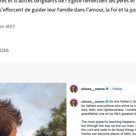
res et d’autres dirigeants de l’Église remercient les pères et 
s’efforcent de guider leur famille dans l’amour, la foi et la jus
p.m. MDT
lais