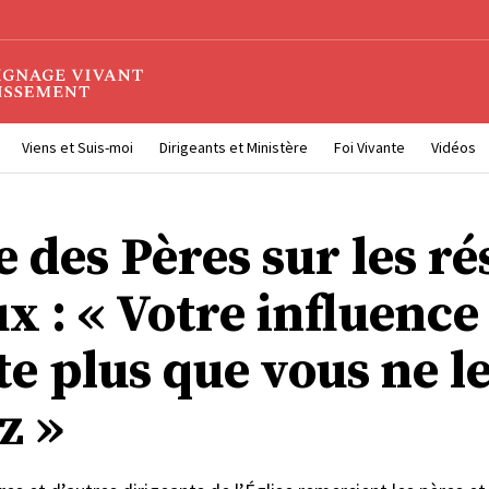
Viens et Suis-moi
Dirigeants et Ministère
Foi Vivante
Vidéos
e des Pères sur les r
x : « Votre influence
e plus que vous ne l
z »