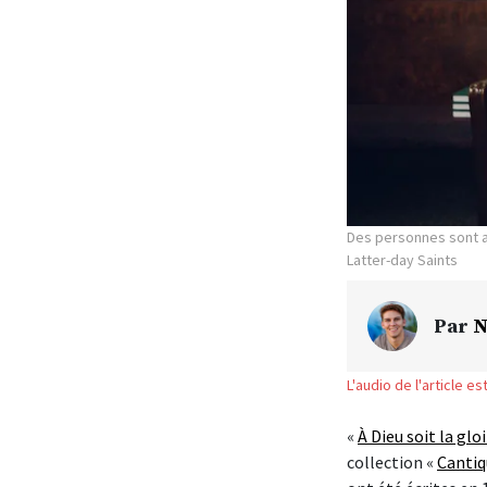
Des personnes sont a
Latter-day Saints
Par
N
L'audio de l'article e
«
À Dieu soit la gloi
collection «
Cantiqu