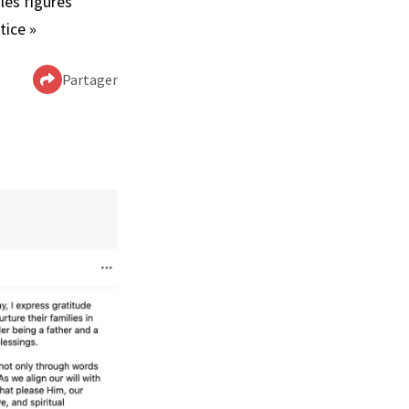
les figures
tice »
Partager