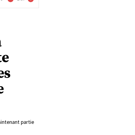
a
te
es
e
aintenant partie