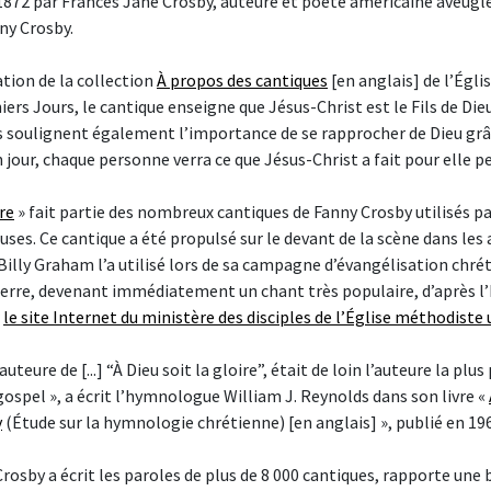
 1872 par Frances Jane Crosby, auteure et poète américaine aveugl
ny Crosby.
ation de la collection
À propos des cantiques
[en anglais] de l’Égli
iers Jours, le cantique enseigne que Jésus-Christ est le Fils de Die
 soulignent également l’importance de se rapprocher de Dieu grâ
n jour, chaque personne verra ce que Jésus-Christ a fait pour elle
ire
» fait partie des nombreux cantiques de Fanny Crosby utilisés pa
uses. Ce cantique a été propulsé sur le devant de la scène dans les
Billy Graham l’a utilisé lors de sa campagne d’évangélisation chré
erre, devenant immédiatement un chant très populaire, d’après l’
r
le site Internet du ministère des disciples de l’Église méthodiste 
auteure de [...] “À Dieu soit la gloire”, était de loin l’auteure la plus
ospel », a écrit l’hymnologue William J. Reynolds dans son livre «
y
(Étude sur la hymnologie chrétienne) [en anglais] », publié en 19
 Crosby a écrit les paroles de plus de 8 000 cantiques, rapporte une