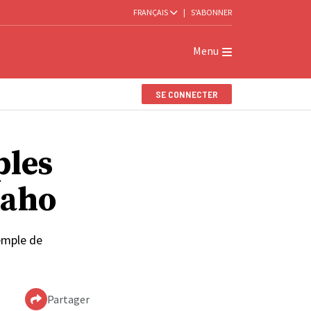
FRANÇAIS
|
S'ABONNER
Menu
SE CONNECTER
ples
daho
Temple de
Partager