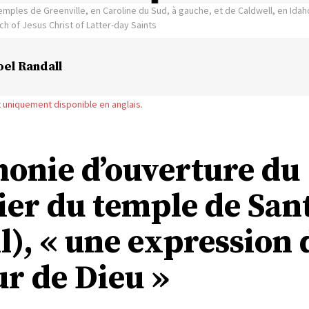
emples de Greenville, en Caroline du Sud, à gauche, et de Caldwell, en Idaho
h of Jesus Christ of Latter-day Saints
oel Randall
st uniquement disponible en anglais.
onie d’ouverture du
ier du temple de San
l), « une expression 
ur de Dieu »