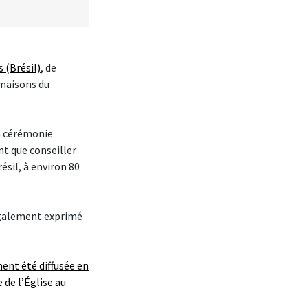
 (Brésil)
, de
 maisons du
la cérémonie
nt que conseiller
ésil, à environ 80
 également exprimé
ent été diffusée en
 de l’Église au