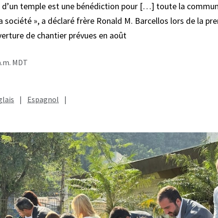
n d’un temple est une bénédiction pour […] toute la commu
a société », a déclaré frère Ronald M. Barcellos lors de la pr
erture de chantier prévues en août
 a.m. MDT
lais
|
Espagnol
|