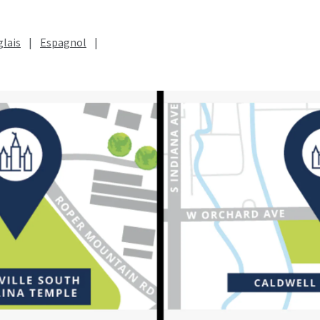
lais
|
Espagnol
|