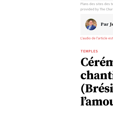
Plans des sites des t
provided by The Churc
Par
J
L'audio de l'article e
TEMPLES
Cérém
chant
(Brési
l’amo