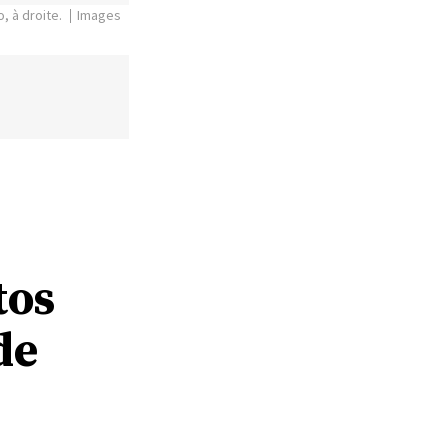
, à droite.
Images
tos
de