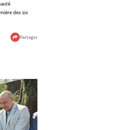
nauté
emière des six
Partager