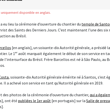
st uniquement disponible en anglais.
a eu lieu la cérémonie d’ouverture du chantier du
temple de Santos
hrist des Saints des Derniers Jours. C’est maintenant l’une des six
ction au Brésil.
rcellos
[en anglais], un soixante-dix Autorité générale, a présidé 
tier. Le 1ᵉʳ août marquait également le début de son service en ta
de l’intersurface du Brésil. Frère Barcellos est né à São Paulo, au Br
os.
 Costa
, soixante-dix Autorité générale émérite né à Santos, s’est
e. Il a achevé son service en tant qu’Autorité générale en 2019.
t des photos de la cérémonie d’ouverture du chantier,
qui a égalem
s], ont été
publiées le 1er août
[en portugais] sur la
Salle de presse
s].