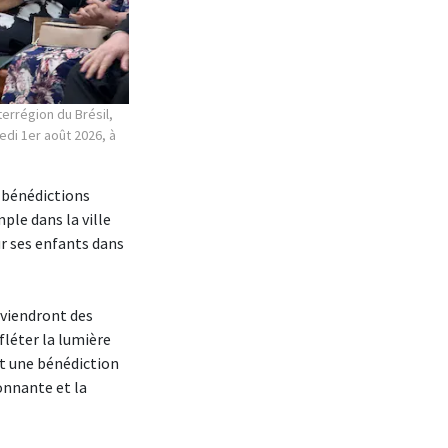
terrégion du Brésil,
edi 1er août 2026, à
« bénédictions
ple dans la ville
r ses enfants dans
eviendront des
efléter la lumière
st une bénédiction
onnante et la