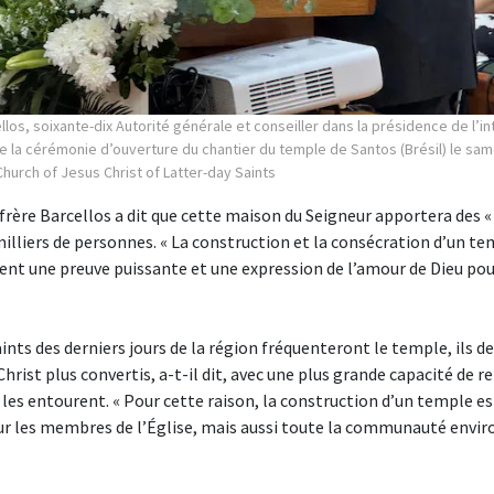
los, soixante-dix Autorité générale et conseiller dans la présidence de l’in
de la cérémonie d’ouverture du chantier du temple de Santos (Brésil) le sam
Church of Jesus Christ of Latter-day Saints
 frère Barcellos a dit que cette maison du Seigneur apportera des 
milliers de personnes. « La construction et la consécration d’un tem
ent une preuve puissante et une expression de l’amour de Dieu pou
ints des derniers jours de la région fréquenteront le temple, ils d
Christ plus convertis, a-t-il dit, avec une plus grande capacité de r
i les entourent. « Pour cette raison, la construction d’un temple e
 les membres de l’Église, mais aussi toute la communauté envir