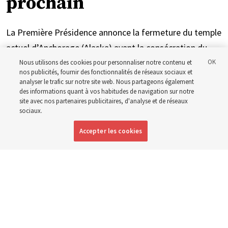
prochain
La Première Présidence annonce la fermeture du temple
actuel d’Anchorage (Alaska) avant la consécration du
nouvel édifice à l’été 2027
Nous utilisons des cookies pour personnaliser notre contenu et
nos publicités, fournir des fonctionnalités de réseaux sociaux et
analyser le trafic sur notre site web. Nous partageons également
4 août 2026, 1:17 p.m. MDT
Partager
des informations quant à vos habitudes de navigation sur notre
site avec nos partenaires publicitaires, d'analyse et de réseaux
sociaux.
Accepter les cookies
Anglais
|
Espagnol
|
Portugais
DISPONIBLE EN: