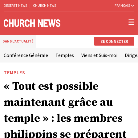
DESERET NEWS
|
CHURCH NEWS
FRANÇAIS
SE CONNECTER
DANS L'ACTUALITÉ
Conférence Générale
Temples
Viens et Suis-moi
Dirige
TEMPLES
« Tout est possible
maintenant grâce au
temple » : les membres
philippins se préparent