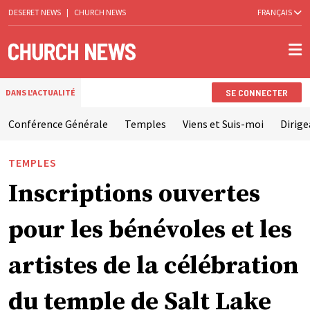
DESERET NEWS
|
CHURCH NEWS
FRANÇAIS
SE CONNECTER
DANS L'ACTUALITÉ
Conférence Générale
Temples
Viens et Suis-moi
Dirige
TEMPLES
Inscriptions ouvertes
pour les bénévoles et les
artistes de la célébration
du temple de Salt Lake