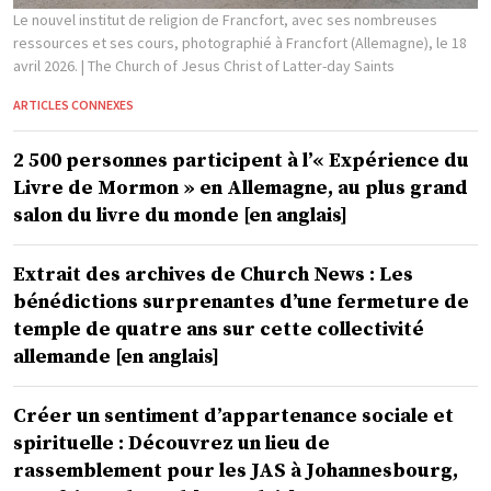
Le nouvel institut de religion de Francfort, avec ses nombreuses
ressources et ses cours, photographié à Francfort (Allemagne), le 18
avril 2026.
| The Church of Jesus Christ of Latter-day Saints
ARTICLES CONNEXES
2 500 personnes participent à l’« Expérience du
Livre de Mormon » en Allemagne, au plus grand
salon du livre du monde [en anglais]
Extrait des archives de Church News : Les
bénédictions surprenantes d’une fermeture de
temple de quatre ans sur cette collectivité
allemande [en anglais]
Créer un sentiment d’appartenance sociale et
spirituelle : Découvrez un lieu de
rassemblement pour les JAS à Johannesbourg,