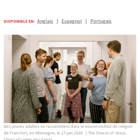
Anglais
|
Espagnol
|
Portugais
DISPONIBLE EN:
Des jeunes adultes se rassemblent dans le nouvel institut de religion
de Francfort, en Allemagne, le 27 juin 2026.
The Church of Jesus
Christ of Latter-day Saints