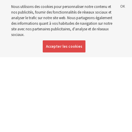
nouvel édifice à l’été 2027
Nous utilisons des cookies pour personnaliser notre contenu et
nos publicités, fournir des fonctionnalités de réseaux sociaux et
analyser le trafic sur notre site web. Nous partageons également
4 août 2026, 1:17 p.m. MDT
Partager
des informations quant à vos habitudes de navigation sur notre
site avec nos partenaires publicitaires, d'analyse et de réseaux
sociaux.
Accepter les cookies
Anglais
|
Espagnol
|
Portugais
DISPONIBLE EN: