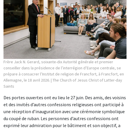
Frère Jack N. Gerard, soixante-dix Autorité générale et premier
conseiller dans la présidence de l’interrégion d’Europe centrale, se
prépare à consacrer l’Institut de religion de Francfort, à Francfort, en
Allemagne, le 18 avril 2026.
| The Church of Jesus Christ of Latter-day
Saints
Des portes ouvertes ont eu lieu le 27 juin. Des amis, des voisins
et des invités d’autres confessions religieuses ont participé à
une réception d’inauguration avec une cérémonie symbolique
du coupé de ruban. Les personnes d’autres confessions ont
exprimé leur admiration pour le bâtiment et son objectif, a