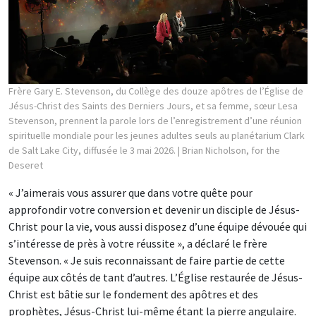
Frère Gary E. Stevenson, du Collège des douze apôtres de l’Église de
Jésus-Christ des Saints des Derniers Jours, et sa femme, sœur Lesa
Stevenson, prennent la parole lors de l’enregistrement d’une réunion
spirituelle mondiale pour les jeunes adultes seuls au planétarium Clark
de Salt Lake City, diffusée le 3 mai 2026.
| Brian Nicholson, for the
Deseret
« J’aimerais vous assurer que dans votre quête pour
approfondir votre conversion et devenir un disciple de Jésus-
Christ pour la vie, vous aussi disposez d’une équipe dévouée qui
s’intéresse de près à votre réussite », a déclaré le frère
Stevenson. « Je suis reconnaissant de faire partie de cette
équipe aux côtés de tant d’autres. L’Église restaurée de Jésus-
Christ est bâtie sur le fondement des apôtres et des
prophètes, Jésus-Christ lui-même étant la pierre angulaire.