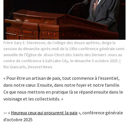
Frère Gary E. Stevenson, du Collège des douze apôtres, dirige la
session du dimanche après-midi de la 195e conférence générale semi-
annuelle de l’Église de Jésus-Christ des Saints des Derniers Jours au
centre de conférence à Salt Lake City, le dimanche 5 octobre 2025.
|
Rio Giancarlo, Deseret News
« Pour être un artisan de paix, tout commence à l’essentiel,
dans notre cœur. Ensuite, dans notre foyer et notre famille.
Ce que nous mettons en pratique là se répand ensuite dans le
voisinage et les collectivités. »
— «
Heureux ceux qui procurent la paix
», conférence générale
d’octobre 2025