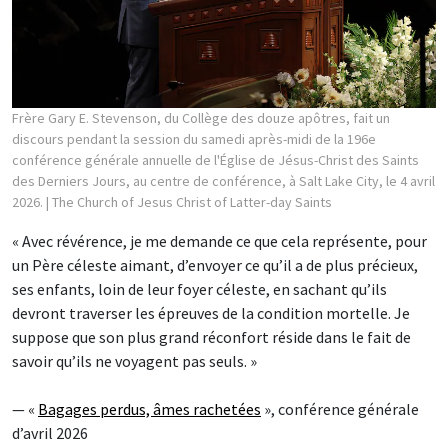
Frère Gary E. Stevenson, du Collège des douze apôtres, fait un
discours pendant la session du samedi après-midi de la 196e
conférence générale annuelle de l'Église de Jésus-Christ des Saints
des Derniers Jours, au centre de conférence, à Salt Lake City, le 4 avril
2026.
| The Church of Jesus Christ of Latter-day Saints
« Avec révérence, je me demande ce que cela représente, pour
un Père céleste aimant, d’envoyer ce qu’il a de plus précieux,
ses enfants, loin de leur foyer céleste, en sachant qu’ils
devront traverser les épreuves de la condition mortelle. Je
suppose que son plus grand réconfort réside dans le fait de
savoir qu’ils ne voyagent pas seuls. »
— «
Bagages perdus, âmes rachetées
», conférence générale
d’avril 2026