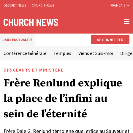
DESERET NEWS
|
CHURCH NEWS
FRANÇAIS
SE CONNECTER
DANS L'ACTUALITÉ
Conférence Générale
Temples
Viens et Suis-moi
Dirige
DIRIGEANTS ET MINISTÈRE
Frère Renlund explique
la place de l’infini au
sein de l’éternité
Frère Dale G. Renlund témoigne que, grâce au Sauveur et