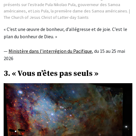
présents sur l’estrade Pula Nikolao Pula, gouverneur des Samoa
américaines, et Lois Pula, la première dame des Samoa américaines.
|
The Church of Jesus Christ of Latter-day Saints
« C’est une œuvre de bonheur, d’allégresse et de joie. C’est le
plan du bonheur de Dieu. »
—
Ministère dans l’interrégion du Pacifique
, du 15 au 25 mai
2026
3. « Vous n’êtes pas seuls »