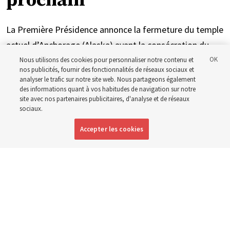
prochain
La Première Présidence annonce la fermeture du temple
actuel d’Anchorage (Alaska) avant la consécration du
nouvel édifice à l’été 2027
Nous utilisons des cookies pour personnaliser notre contenu et
nos publicités, fournir des fonctionnalités de réseaux sociaux et
analyser le trafic sur notre site web. Nous partageons également
4 août 2026, 1:17 p.m. MDT
Partager
des informations quant à vos habitudes de navigation sur notre
site avec nos partenaires publicitaires, d'analyse et de réseaux
sociaux.
Accepter les cookies
Anglais
|
Espagnol
|
Portugais
DISPONIBLE EN: