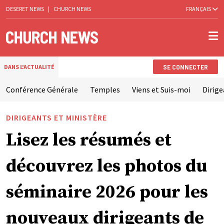
DESERET NEWS
|
CHURCH NEWS
FRANÇAIS
SE CONNECTER
DANS L'ACTUALITÉ
Conférence Générale
Temples
Viens et Suis-moi
Dirige
DIRIGEANTS ET MINISTÈRE
Lisez les résumés et
découvrez les photos du
séminaire 2026 pour les
nouveaux dirigeants de