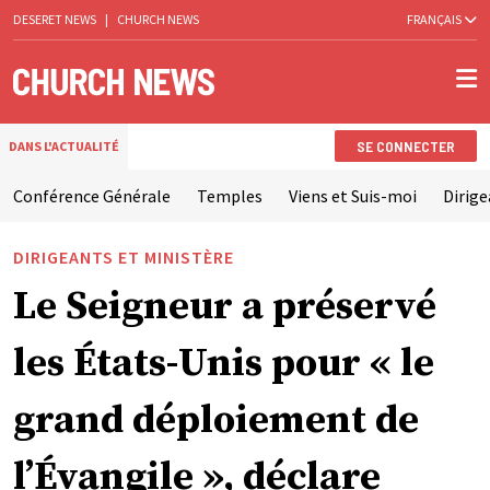
DESERET NEWS
|
CHURCH NEWS
FRANÇAIS
SE CONNECTER
DANS L'ACTUALITÉ
Conférence Générale
Temples
Viens et Suis-moi
Dirige
DIRIGEANTS ET MINISTÈRE
Le Seigneur a préservé
les États-Unis pour « le
grand déploiement de
l’Évangile », déclare