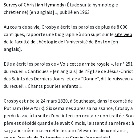
Survey of Christian Hymnody
(Étude sur la hymnologie
chrétienne) [en anglais] », publié en 1963.
Au cours de sa vie, Crosby a écrit les paroles de plus de 8 000
cantiques, rapporte une biographie à son sujet sur le
site web
de la faculté de théologie de l’université de Boston
[en
anglais].
Elle a écrit les paroles de «
Vois cette armée royale
», le n° 251
du recueil « Cantiques » [en anglais] de l’Église de Jésus-Christ
des Saints des Derniers Jours, et de « "
Donne”, dit le ruisseau
»
du recueil « Chants pour les enfants ».
Crosby est née le 24 mars 1820, à Southeast, dans le comté de
Putnam (New York). Six semaines après sa naissance, Crosby a
perdu la vue à la suite d’une infection oculaire non traitée. Son
père est décédé quand elle avait 6 mois, laissant à sa mère et à
sa grand-mère maternelle le soin d’élever les deux enfants,
selon
l’article de Britannica sur Crosby
[en anglais].