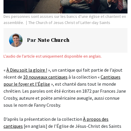
Des personnes sont assises sur les bancs d’une église et chantent en
assemblée.
The Church of Jesus Christ of Latter-day Saints
Par
Nate Church
L'audio de l'article est uniquement disponible en anglais.
«
À Dieu soit la gloire !
», un cantique qui fait partie de l’ajout
récent de
10 nouveaux cantiques
à la collection «
Cantiques
pour le foyer et l’Église
», est chanté dans tout le monde
chrétien. Les paroles ont été écrites en 1872 par Frances Jane
Crosby, auteure et poète américaine aveugle, aussi connue
sous le nom de Fanny Crosby.
D’après la présentation de la collection
À propos des
cantiques
[en anglais] de l’Église de Jésus-Christ des Saints