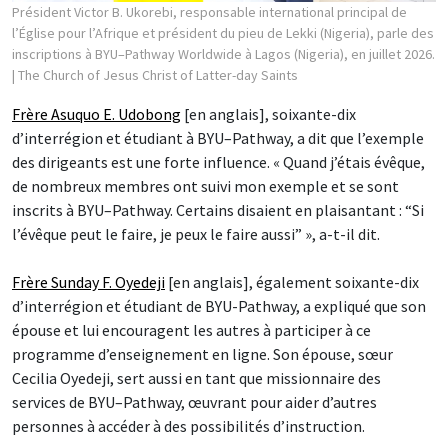
Président Victor B. Ukorebi, responsable international principal de
l’Église pour l’Afrique et président du pieu de Lekki (Nigeria), parle des
inscriptions à BYU–Pathway Worldwide à Lagos (Nigeria), en juillet 2026.
| The Church of Jesus Christ of Latter-day Saints
Frère Asuquo E. Udobong
[en anglais], soixante-dix
d’interrégion et étudiant à BYU–Pathway, a dit que l’exemple
des dirigeants est une forte influence. « Quand j’étais évêque,
de nombreux membres ont suivi mon exemple et se sont
inscrits à BYU–Pathway. Certains disaient en plaisantant : “Si
l’évêque peut le faire, je peux le faire aussi” », a-t-il dit.
Frère Sunday F. Oyedeji
[en anglais], également soixante-dix
d’interrégion et étudiant de BYU-Pathway, a expliqué que son
épouse et lui encouragent les autres à participer à ce
programme d’enseignement en ligne. Son épouse, sœur
Cecilia Oyedeji, sert aussi en tant que missionnaire des
services de BYU–Pathway, œuvrant pour aider d’autres
personnes à accéder à des possibilités d’instruction.