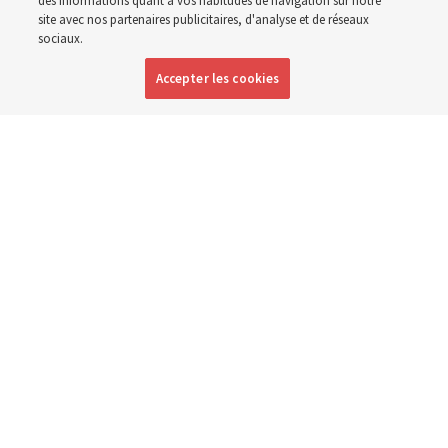
des informations quant à vos habitudes de navigation sur notre
site avec nos partenaires publicitaires, d'analyse et de réseaux
sociaux.
Anglais
|
Espagnol
|
Portugais
DISPONIBLE EN:
Accepter les cookies
La ressource du programme d’étude pour 2027, destinée aux jeunes
et aux adultes de l’École du Dimanche et de la Primaire, est « Viens et