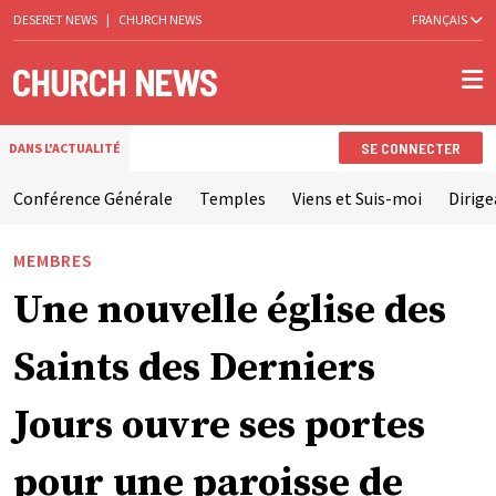
DESERET NEWS
|
CHURCH NEWS
FRANÇAIS
SE CONNECTER
DANS L'ACTUALITÉ
Conférence Générale
Temples
Viens et Suis-moi
Dirige
MEMBRES
Une nouvelle église des
Saints des Derniers
Jours ouvre ses portes
pour une paroisse de