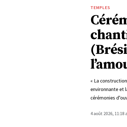
TEMPLES
Cérém
chant
(Brési
l’amo
« La constructio
environnante et l
cérémonies d’ouv
4 août 2026, 11:18