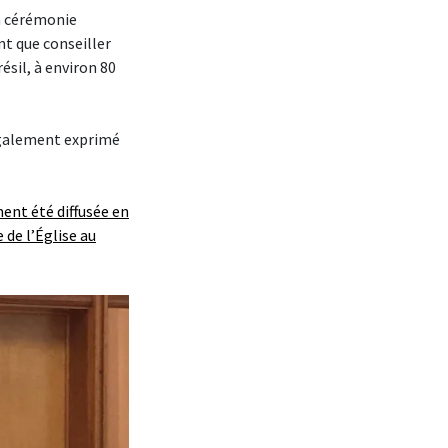
la cérémonie
nt que conseiller
ésil, à environ 80
 également exprimé
ent été diffusée en
 de l’Église au