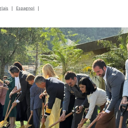
lais
|
Espagnol
|