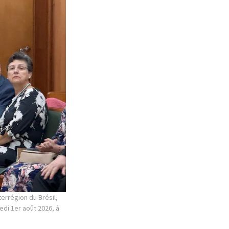
terrégion du Brésil,
edi 1er août 2026, à