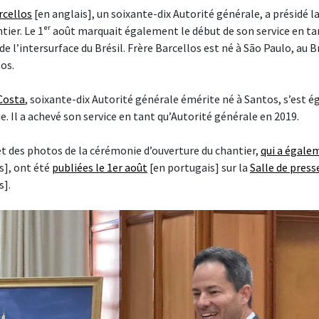
rcellos
[en anglais], un soixante-dix Autorité générale, a présidé 
tier. Le 1ᵉʳ août marquait également le début de son service en ta
de l’intersurface du Brésil. Frère Barcellos est né à São Paulo, au Br
os.
 Costa
, soixante-dix Autorité générale émérite né à Santos, s’est
e. Il a achevé son service en tant qu’Autorité générale en 2019.
t des photos de la cérémonie d’ouverture du chantier,
qui a égalem
s], ont été
publiées le 1er août
[en portugais] sur la
Salle de presse
s].