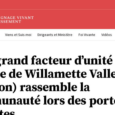
Viens et Suis-moi
Dirigeants et Ministère
Foi Vivante
Vidéos
rand facteur d’unité »
e de Willamette Vall
on) rassemble la
nauté lors des port
tes