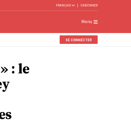
FRANÇAIS
|
S'ABONNER
Menu
SE CONNECTER
 : le
ey
es