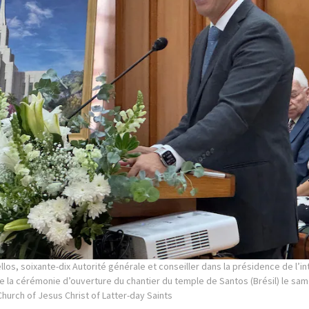
los, soixante-dix Autorité générale et conseiller dans la présidence de l’in
de la cérémonie d’ouverture du chantier du temple de Santos (Brésil) le sam
Church of Jesus Christ of Latter-day Saints