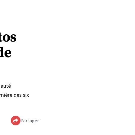
tos
de
nauté
emière des six
Partager