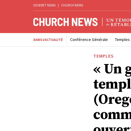
DESERET NEWS
|
CHURCH NEWS
Conférence Générale
Temples
DANS L'ACTUALITÉ
TEMPLES
« Un g
templ
(Oreg
commu
ouver