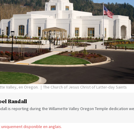
tte Valley, en Oregon.
The Church of Jesus Christ of Latter-day Saints
oel Randall
ndall is reporting during the Willamette Valley Oregon Temple dedication 
st uniquement disponible en anglais.