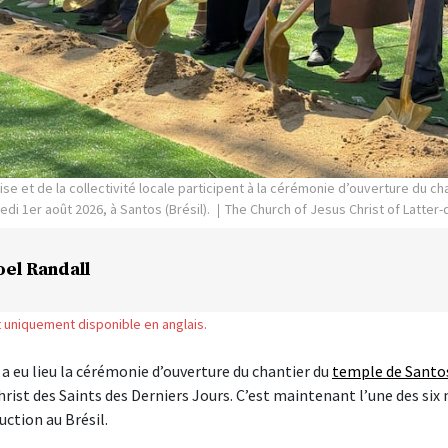
se et de la collectivité locale participent à la cérémonie d’ouverture du c
edi 1er août 2026, à Santos (Brésil).
The Church of Jesus Christ of Latter-
oel Randall
st uniquement disponible en anglais.
a eu lieu la cérémonie d’ouverture du chantier du
temple de Santos
hrist des Saints des Derniers Jours. C’est maintenant l’une des six
ction au Brésil.