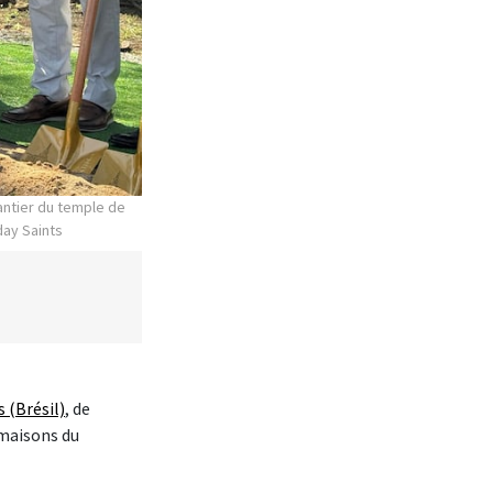
hantier du temple de
day Saints
 (Brésil)
, de
 maisons du