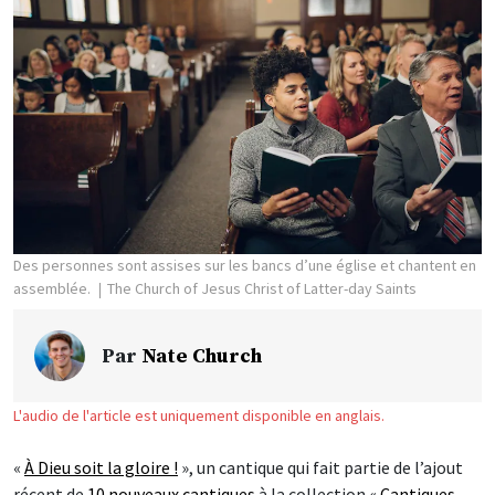
Des personnes sont assises sur les bancs d’une église et chantent en
assemblée.
The Church of Jesus Christ of Latter-day Saints
Par
Nate Church
L'audio de l'article est uniquement disponible en anglais.
«
À Dieu soit la gloire !
», un cantique qui fait partie de l’ajout
récent de
10 nouveaux cantiques
à la collection «
Cantiques