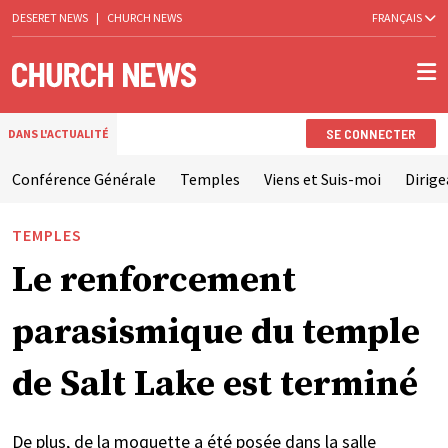
DESERET NEWS
|
CHURCH NEWS
FRANÇAIS
SE CONNECTER
DANS L'ACTUALITÉ
Conférence Générale
Temples
Viens et Suis-moi
Dirige
TEMPLES
Le renforcement
parasismique du temple
de Salt Lake est terminé
De plus, de la moquette a été posée dans la salle