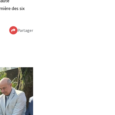
nauté
emière des six
Partager