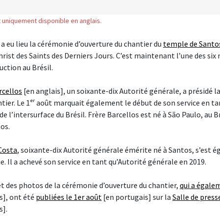
st uniquement disponible en anglais.
a eu lieu la cérémonie d’ouverture du chantier du
temple de Santos
hrist des Saints des Derniers Jours. C’est maintenant l’une des six
ction au Brésil.
rcellos
[en anglais], un soixante-dix Autorité générale, a présidé 
tier. Le 1ᵉʳ août marquait également le début de son service en ta
de l’intersurface du Brésil. Frère Barcellos est né à São Paulo, au Br
os.
 Costa
, soixante-dix Autorité générale émérite né à Santos, s’est
e. Il a achevé son service en tant qu’Autorité générale en 2019.
t des photos de la cérémonie d’ouverture du chantier,
qui a égalem
s], ont été
publiées le 1er août
[en portugais] sur la
Salle de presse
s].