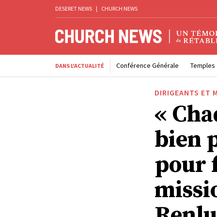
DESERET NEWS
|
CHURCH NEWS
Conférence Générale
Temples
DANS L'ACTUALITÉ
DIRIGEANTS ET 
« Cha
bien 
pour 
missi
Renl