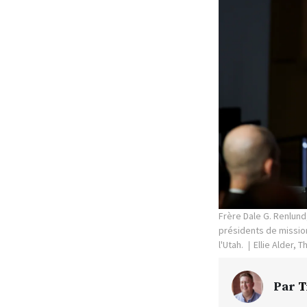
Frère Dale G. Renlund
présidents de mission
l'Utah.
Ellie Alder, 
Par
T