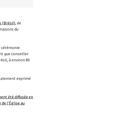
 (Brésil)
, de
 maisons du
la cérémonie
nt que conseiller
ésil, à environ 80
 également exprimé
ent été diffusée en
 de l’Église au