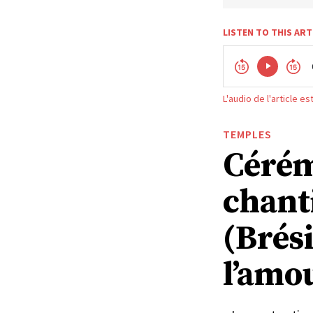
LISTEN TO THIS ART
L'audio de l'article e
TEMPLES
Cérém
chant
(Brési
l’amo