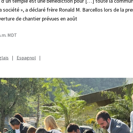
n d’un temple est une bénédiction pour […] toute la commu
a société », a déclaré frère Ronald M. Barcellos lors de la pr
erture de chantier prévues en août
 a.m. MDT
lais
|
Espagnol
|