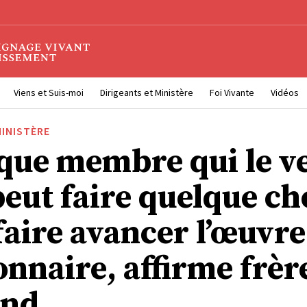
Viens et Suis-moi
Dirigeants et Ministère
Foi Vivante
Vidéos
MINISTÈRE
que membre qui le v
peut faire quelque ch
faire avancer l’œuvre
onnaire, affirme frèr
und