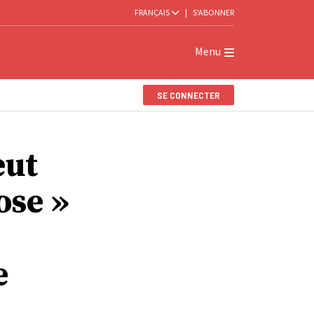
FRANÇAIS
|
S'ABONNER
Menu
SE CONNECTER
eut
ose »
e