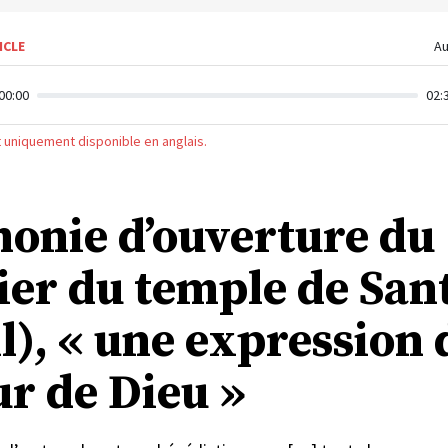
ICLE
Au
00:00
02:
st uniquement disponible en anglais.
onie d’ouverture du
ier du temple de San
l), « une expression 
ur de Dieu »