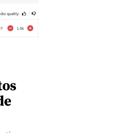
dio quality:
|
37
1.0
x
tos
de