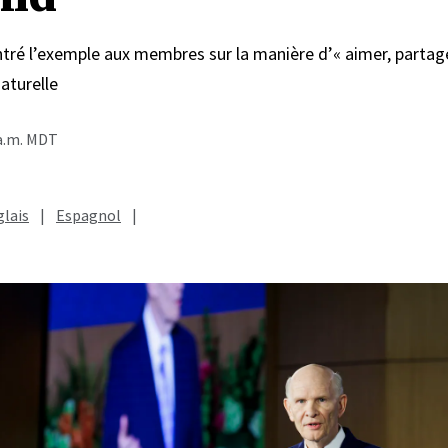
ré l’exemple aux membres sur la manière d’« aimer, partager
aturelle
 a.m. MDT
lais
|
Espagnol
|